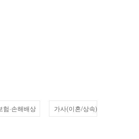
보험·손해배상
가사(이혼/상속)