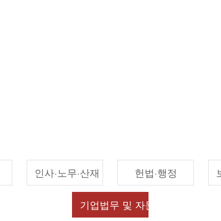
인사·노무·산재
헌법·행정
기업법무 및 자문