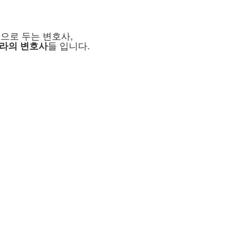
으로 두는 변호사,
들 입니다.
라의 변호사
 부정경쟁방지법, 노동법, 중대재해처벌법
형사/행정)의 다양한 경험과 노하우를
트업, 중소 · 중견기업에 법률 자문
지법, 하도급법 등) 관련 자문 및 소송 업무