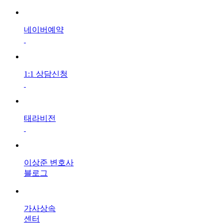
네이버예약
1:1 상담신청
태라비전
이상준 변호사
블로그
가사상속
센터