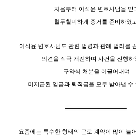
처음부터 이석윤 변호사님을 믿
철두철미하게 증거를 준비하였고
이석윤 변호사님도 관련 법령과 판례 법리를 
의견을 적극 개진하며 사건을 진행
구약식 처분을 이끌어내며
미지급된 임금과 퇴직금을 모두 받아낼 수
―
―
―
―
―
―
―
―
―
―
―
요즘에는 특수한 형태의 근로 계약이 많이 늘