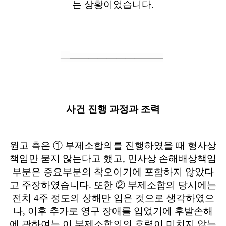
는 상황이었습니다
.
―
―
―
―
―
―
―
―
―
―
―
사건 진행 과정과 조력
원고 측은
①
부제소합의를 진행하였을 때 형사상
책임만 묻지 않는다고 했고
,
민사상 손해배상책임
부분은 중요부분의 착오이기에 포함하지 않았다
고 주장하였습니다
.
또한
②
부제소합의 당시에는
전치
4
주 정도의 상해만 입은 것으로 생각하였으
나
,
이후 추가로 영구 장애를 입었기에 후발손해
에 관하여는 이 부제소합의의 효력이 미치지 않는